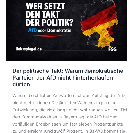
Der politische Takt: Warum demokratische
Parteien der AfD nicht hinterherlaufen
dürfen
Warum die üblichen Antworten auf den Aufstieg der AfD
nicht mehr reichen Die jüngsten Wahlen zeigen eine
Entwicklung, die viele lange nicht wahrhaben wollten. Bei
den Kommunalwahlen in Bayern legt die AfD bei den
vorläufigen Ergebnissen um fast sieben Prozentpunkte
zu und erreicht rund zwölf Prozent. In Ba-Wü kommt sie