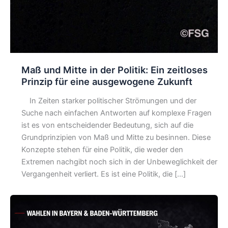
Maß und Mitte in der Politik: Ein zeitloses
Prinzip für eine ausgewogene Zukunft
In Zeiten starker politischer Strömungen und der
Suche nach einfachen Antworten auf komplexe Fragen
ist es von entscheidender Bedeutung, sich auf die
Grundprinzipien von Maß und Mitte zu besinnen. Diese
Konzepte stehen für eine Politik, die weder den
Extremen nachgibt noch sich in der Unbeweglichkeit der
Vergangenheit verliert. Es ist eine Politik, die […]