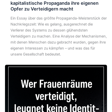
kapitalistische Propaganda ihre eigenen
Opfer zu Verteidigern macht
Ein Essay über das größte Propaganda-Meisterstück der
Nachkriegszeit: Wie es gelang, ausgerechnet die
Verlierer des Systems zu dessen glühendsten
Verteidigern zu machen. Eine Analyse der Mechanismen,
mit denen Menschen dazu gebracht wurden, gegen ihre
eigenen Interessen zu kämpfen – und was das für
unsere Gesellschaft bedeutet.